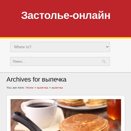
Застолье-онлайн
Archives for выпечка
You are here:
Home
»
выпечка
»
выпечка