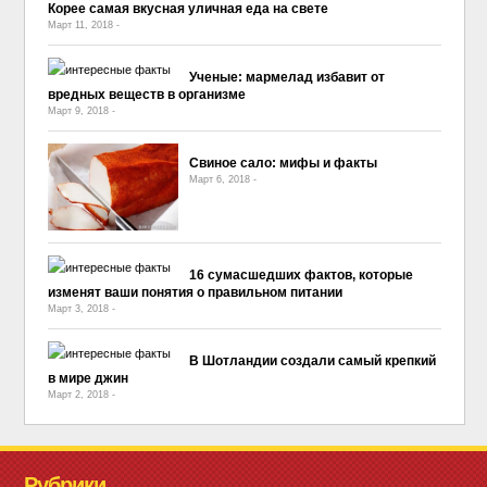
Корее самая вкусная уличная еда на свете
Март 11, 2018
-
No Comment
Ученые: мармелад избавит от
вредных веществ в организме
Март 9, 2018
-
No Comment
Свиное сало: мифы и факты
Март 6, 2018
-
No Comment
16 сумасшедших фактов, которые
изменят ваши понятия о правильном питании
Март 3, 2018
-
No Comment
В Шотландии создали самый крепкий
в мире джин
Март 2, 2018
-
No Comment
Рубрики