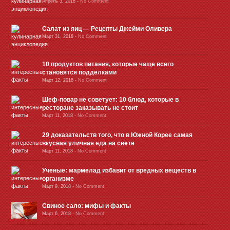
Апрель 3, 2018
-
No Comment
Салат из яиц — Рецепты Джейми Оливера
Март 31, 2018
-
No Comment
10 продуктов питания, которые чаще всего
становятся подделками
Март 12, 2018
-
No Comment
Шеф-повар не советует: 10 блюд, которые в
ресторане заказывать не стоит
Март 11, 2018
-
No Comment
29 доказательств того, что в Южной Корее самая
вкусная уличная еда на свете
Март 11, 2018
-
No Comment
Ученые: мармелад избавит от вредных веществ в
организме
Март 9, 2018
-
No Comment
Свиное сало: мифы и факты
Март 6, 2018
-
No Comment