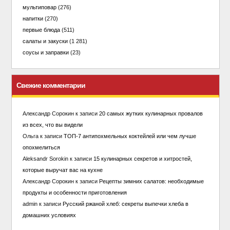
мультиповар
(276)
напитки
(270)
первые блюда
(511)
салаты и закуски
(1 281)
соусы и заправки
(23)
Свежие комментарии
Александр Сорокин
к записи
20 самых жутких кулинарных провалов
из всех, что вы видели
Ольга
к записи
ТОП-7 антипохмельных коктейлей или чем лучше
опохмелиться
Aleksandr Sorokin
к записи
15 кулинарных секретов и хитростей,
которые выручат вас на кухне
Александр Сорокин
к записи
Рецепты зимних салатов: необходимые
продукты и особенности приготовления
admin
к записи
Русский ржаной хлеб: секреты выпечки хлеба в
домашних условиях