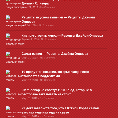
Джейми Оливера
Июнь 27, 2018
-
No Comment
Рецепты вкусной выпечки — Рецепты Джейми
Оливера
Май 30, 2018
-
No Comment
Как приготовить киноа — Рецепты Джейми Оливера
Апрель 3, 2018
-
No Comment
Салат из яиц — Рецепты Джейми Оливера
Март 31, 2018
-
No Comment
10 продуктов питания, которые чаще всего
становятся подделками
Март 12, 2018
-
No Comment
Шеф-повар не советует: 10 блюд, которые в
ресторане заказывать не стоит
Март 11, 2018
-
No Comment
29 доказательств того, что в Южной Корее самая
вкусная уличная еда на свете
Март 11, 2018
-
No Comment