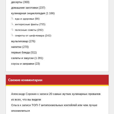
десерты
(369)
домашние заготовки
(237)
кулинарная энциклопедия
(1 166)
еда и здоровье
(96)
интересные факты
(755)
полезные советы
(292)
секреты от шеф-повара
(242)
мультиповар
(276)
напитки
(270)
первые блюда
(511)
салаты и закуски
(1 281)
соусы и заправки
(23)
Свежие комментарии
Александр Сорокин
к записи
20 самых жутких кулинарных провалов
из всех, что вы видели
Ольга
к записи
ТОП-7 антипохмельных коктейлей или чем лучше
опохмелиться