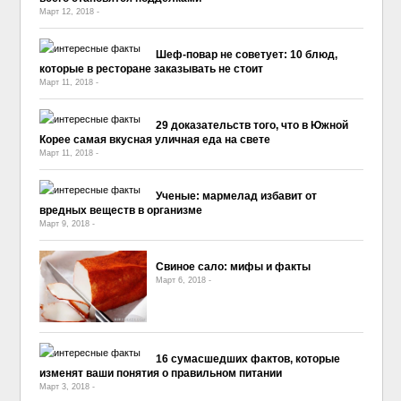
Март 12, 2018
-
No Comment
Шеф-повар не советует: 10 блюд,
которые в ресторане заказывать не стоит
Март 11, 2018
-
No Comment
29 доказательств того, что в Южной
Корее самая вкусная уличная еда на свете
Март 11, 2018
-
No Comment
Ученые: мармелад избавит от
вредных веществ в организме
Март 9, 2018
-
No Comment
Свиное сало: мифы и факты
Март 6, 2018
-
No Comment
16 сумасшедших фактов, которые
изменят ваши понятия о правильном питании
Март 3, 2018
-
No Comment