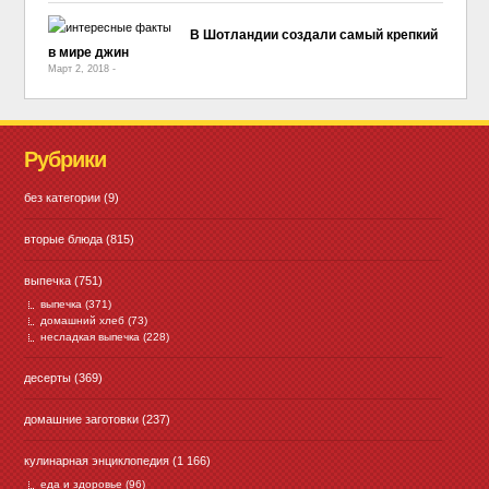
В Шотландии создали самый крепкий
в мире джин
Март 2, 2018
-
No Comment
Рубрики
без категории
(9)
вторые блюда
(815)
выпечка
(751)
выпечка
(371)
домашний хлеб
(73)
несладкая выпечка
(228)
десерты
(369)
домашние заготовки
(237)
кулинарная энциклопедия
(1 166)
еда и здоровье
(96)